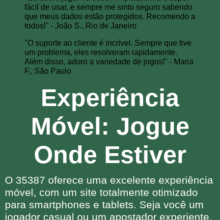
fácil de usar, e sempre me sinto seguro sabendo
que meus dados estão protegidos. Recomendo a
todos!" - João S., Rio de Janeiro
"O suporte ao cliente é incrível. Sempre que tive
um problema, eles resolveram rapidamente.
Além disso, adoro a variedade de jogos!" - Maria
F., São Paulo
Experiência
Móvel: Jogue
Onde Estiver
O 35387 oferece uma excelente experiência
móvel, com um site totalmente otimizado
para smartphones e tablets. Seja você um
jogador casual ou um apostador experiente,