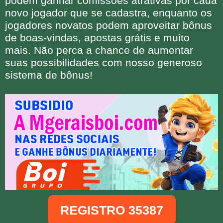
podem ganhar comissões atrativas por cada
novo jogador que se cadastra, enquanto os
jogadores novatos podem aproveitar bônus
de boas-vindas, apostas grátis e muito
mais. Não perca a chance de aumentar
suas possibilidades com nosso generoso
sistema de bônus!
REGISTRO 35387