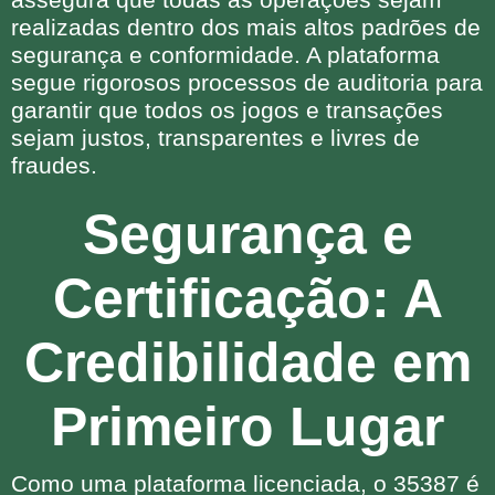
realizadas dentro dos mais altos padrões de
segurança e conformidade. A plataforma
segue rigorosos processos de auditoria para
garantir que todos os jogos e transações
sejam justos, transparentes e livres de
fraudes.
Segurança e
Certificação: A
Credibilidade em
Primeiro Lugar
Como uma plataforma licenciada, o 35387 é