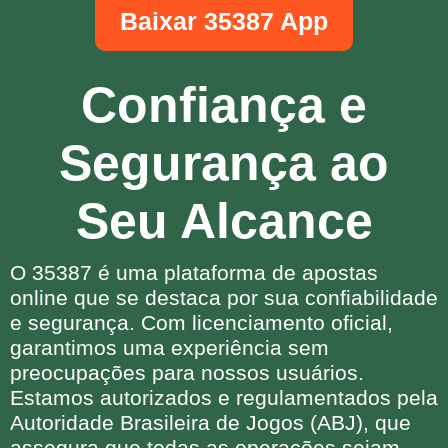
Baixar 35387 App
Confiança e
Segurança ao
Seu Alcance
O 35387 é uma plataforma de apostas
online que se destaca por sua confiabilidade
e segurança. Com licenciamento oficial,
garantimos uma experiência sem
preocupações para nossos usuários.
Estamos autorizados e regulamentados pela
Autoridade Brasileira de Jogos (ABJ), que
assegura que todas as operações sejam